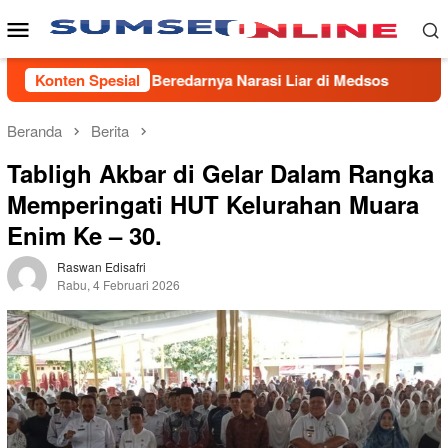
Loncat
Menu
ke
Mobile
konten
kait Beredarnya Narasi Liar di Medsos
Konten Spesial
PTBA Resmikan N
Beranda
Berita
Tabligh Akbar di Gelar Dalam Rangka
Memperingati HUT Kelurahan Muara
Enim Ke – 30.
Raswan Edisafri
Rabu, 4 Februari 2026