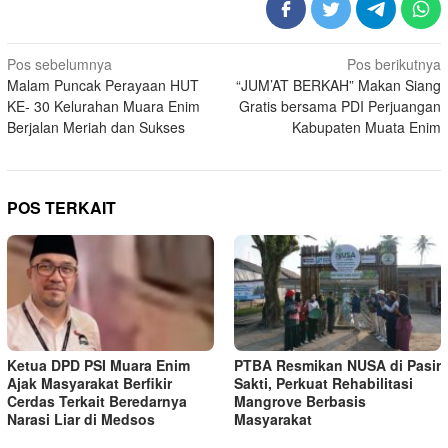
Navigasi
Pos sebelumnya
Pos berikutnya
Malam Puncak Perayaan HUT
“JUM’AT BERKAH” Makan Siang
pos
KE- 30 Kelurahan Muara Enim
Gratis bersama PDI Perjuangan
Berjalan Meriah dan Sukses
Kabupaten Muata Enim
POS TERKAIT
Ketua DPD PSI Muara Enim
PTBA Resmikan NUSA di Pasir
Ajak Masyarakat Berfikir
Sakti, Perkuat Rehabilitasi
Cerdas Terkait Beredarnya
Mangrove Berbasis
Narasi Liar di Medsos
Masyarakat