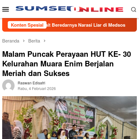
Loncat
Menu
ke
Mobile
konten
erkait Beredarnya Narasi Liar di Medsos
Konten Spesial
PTBA Resmikan
Beranda
Berita
Malam Puncak Perayaan HUT KE- 30
Kelurahan Muara Enim Berjalan
Meriah dan Sukses
Raswan Edisafri
Rabu, 4 Februari 2026