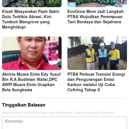
Kisah Masyarakat Pasir Sakti:
EcoGrow Mom Jadi Langkah
Dulu Terkikis Abrasi, Kini
PTBA Wujudkan Perempuan
Tumbuh Mangrove yang
Tani Berdaya dan Sejahtera
Menghidupi
Aktivis Muara Enim Edy Yusuf
PTBA Perkuat Transisi Energi
Bin R.A Budiman Wafat,DPC
dan Pengurangan Emisi
AWPI Muara Enim Ucapkan
Karbon melalui Uji Coba
Bela Sungkawa
Cofiring Tahap II
Tinggalkan Balasan
Alamat email Anda tidak akan dipublikasikan.
Ruas yang wajib ditandai
*