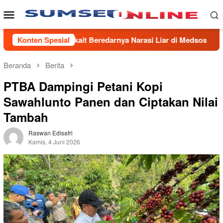
Loncat
Menu
ke
Mobile
konten
Terkait Beredarnya Narasi Liar di Medsos
Konten Spesial
PTBA Resmika
Beranda
Berita
PTBA Dampingi Petani Kopi
Sawahlunto Panen dan Ciptakan Nilai
Tambah
Raswan Edisafri
Kamis, 4 Juni 2026