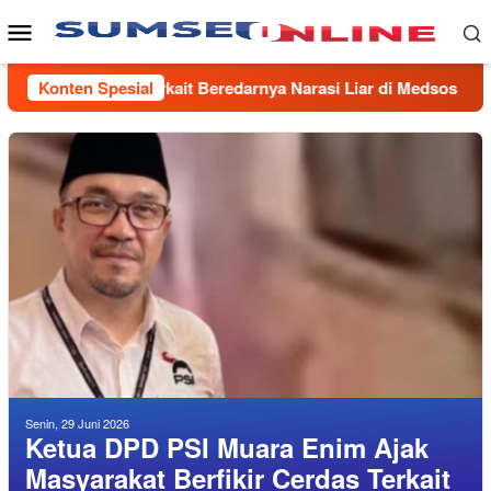
Loncat
Menu
ke
Mobile
konten
kir Cerdas Terkait Beredarnya Narasi Liar di Medsos
Konten Spesial
PT
Senin, 29 Juni 2026
Ketua DPD PSI Muara Enim Ajak
Masyarakat Berfikir Cerdas Terkait